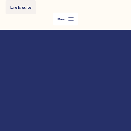
Lire la suite
Menu
Plus d’articles
Ça c'est le menu, comme au restaurant
HAUT DE PAGE
Viens mettre des coeurs
INSTAGRAM
LINKEDIN
CONTACT
Vous avez un
projet en