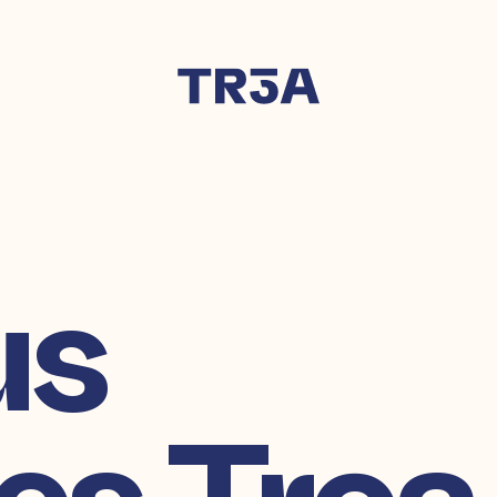
us
es
Troa