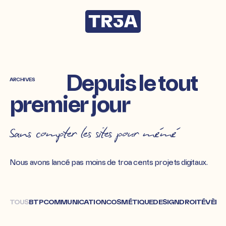
Aller
directement
au
contenu
Depuis
le
tout
ARCHIVES
premier
jour
Sans compter les sites pour mémé
Nous avons lancé pas moins de troa cents projets digitaux.
TOUS
BTP
COMMUNICATION
COSMÉTIQUE
DESIGN
DROIT
ÉVÈNE