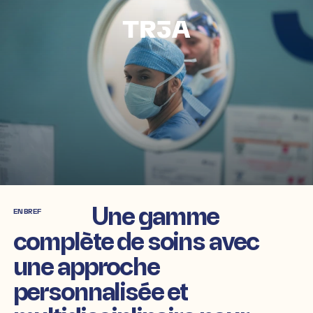
Aller
directement
au
contenu
Une gamme
EN BREF
complète
de soins avec
une approche
personnalisée et