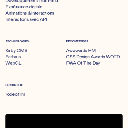
Développement front-end
Expérience digitale
Animations & interactions
Interactions avec API
TECHNOLOGIES
RÉCOMPENSES
Kirby CMS
Awwwards HM
Barba.js
CSS Design Awards WOTD
WebGL
FWA Of The Day
LIEN DU SITE
rodeo.film