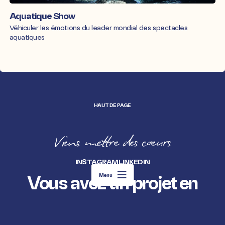
Aquatique Show
Véhiculer les émotions du leader mondial des spectacles
aquatiques
HAUT DE PAGE
Viens mettre des coeurs
INSTAGRAM
LINKEDIN
CONTACT
Vous avez un
projet en
Menu
tête ? Parlons-en