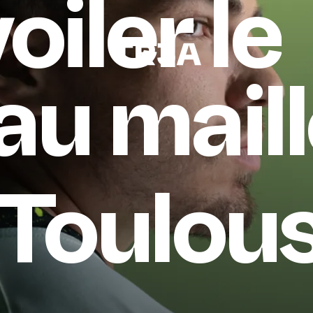
oiler
le
au
maill
Toulous